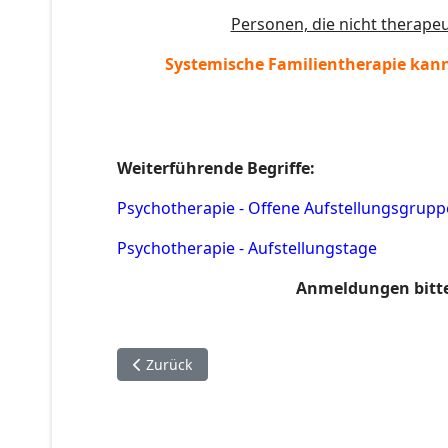
Personen, die nicht therape
Systemische Familientherapie kan
Weiterführende Begriffe:
Psychotherapie - Offene Aufstellungsgrup
Psychotherapie -
Aufstellungstage
Anmeldungen bitte t
Previous article: IRRT
Zurück