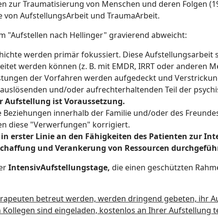
en zur Traumatisierung von Menschen und deren Folgen (19
e von AufstellungsArbeit und TraumaArbeit.
 "Aufstellen nach Hellinger" gravierend abweicht:
ichte werden primär fokussiert. Diese Aufstellungsarbeit s
itet werden können (z. B. mit EMDR, IRRT oder anderen 
tungen der Vorfahren werden aufgedeckt und Verstrickun
auslösenden und/oder aufrechterhaltenden Teil der psych
 Aufstellung ist Voraussetzung.
 Beziehungen innerhalb der Familie und/oder des Freundesk
 diese "Verwerfungen" korrigiert.
 in erster Linie an den Fähigkeiten des Patienten zur Int
Schaffung und Verankerung von Ressourcen durchgeführ
der
IntensivAufstellungstage,
die einen geschützten Rahmen
herapeuten betreut werden, werden dringend gebeten, ihr 
 Kollegen sind eingeladen, kostenlos an Ihrer Aufstellung 