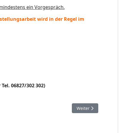
 mindestens ein Vorgespräch.
llungsarbeit wird in der Regel im
 Tel. 06827/302 302)
Next article: Aufstellungen
Weiter