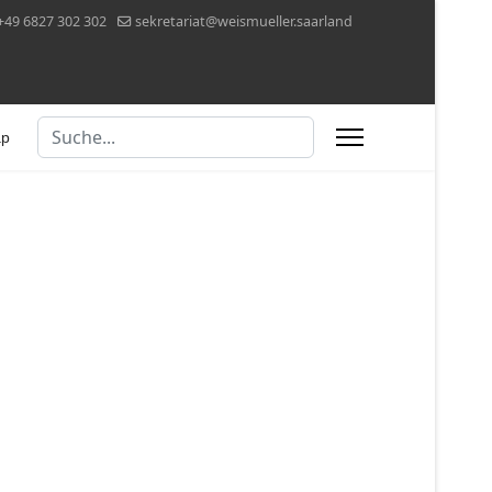
+49 6827 302 302
sekretariat@weismueller.saarland
Suchen
ap